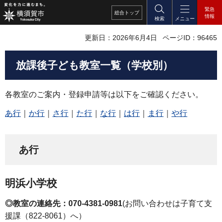
緊急
総合
トップ
情報
検索
メニュー
更新日：2026年6月4日
ページID：96465
放課後子ども教室一覧（学校別）
各教室のご案内・登録申請等は以下をご確認ください。
あ行
｜
か行
｜
さ行
｜
た行
｜
な行
｜
は行
｜
ま
行
｜
や行
あ行
明浜小学校
◎教室の連絡先：070-4381-0981
(お問い合わせは子育て支
援課（822-8061）へ）