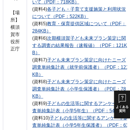
いて（PDF：718KB）
(資料4)
各子ども・子育て支援施策と利用状況
【場
について（PDF：522KB）
所】
(資料5)
教育・保育提供区域について（PDF：
横須
284KB）
賀市
(資料6)
次期横須賀子ども未来プラン策定に関
役所
する調査の結果報告（速報値）（PDF：121K
正庁
B）
(資料7)
子ども未来プラン策定に向けたニーズ
調査単純集計表（就学前保護者）（PDF：121
KB）
(資料8)
子ども未来プラン策定に向けたニーズ
調査単純集計表（小学生保護者）（PDF：78
KB）
(資料9)
子どもの生活等に関するアンケート調
よくある
査単純集計表（小学5年生）（PDF：54KB）
質問
(資料10)
子どもの生活等に関するアンケート調
査単純集計表（小学5年生保護者）（PDF：63