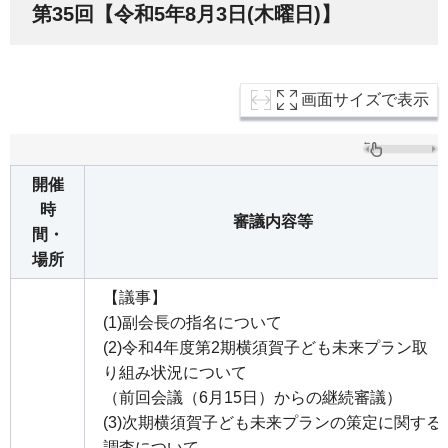
第35回【令和5年8月3日(木曜日)】
画面サイズで表示
開催
時
審議内容等
間・
場所
【議事】
(1)副会長の指名について
(2)令和4年度第2期横須賀子ども未来プラン取
り組み状況について
（前回会議（6月15日）からの継続審議）
(3)次期横須賀子ども未来プランの策定に関する
調査について