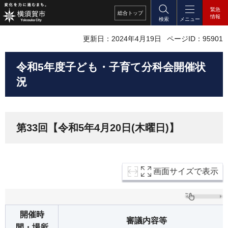
緊急
総合
トップ
情報
検索
メニュー
更新日：2024年4月19日
ページID：95901
令和5年度子ども・子育て分科会開催状
況
第33回【令和5年4月20日(木曜日)】
画面サイズで表示
開催時
審議内容等
間・場所