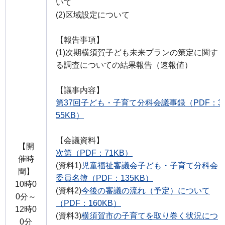
いて
(2)区域設定について
【報告事項】
(1)次期横須賀子ども未来プランの策定に関す
る調査についての結果報告（速報値）
【議事内容】
第37回子ども・子育て分科会議事録（PDF：3
55KB）
【会議資料】
【開
次第（PDF：71KB）
催時
(資料1)
児童福祉審議会子ども・子育て分科会
間】
委員名簿（PDF：135KB）
10時0
(資料2)
今後の審議の流れ（予定）について
0分～
（PDF：160KB）
12時0
(資料3)
横須賀市の子育てを取り巻く状況につ
0分