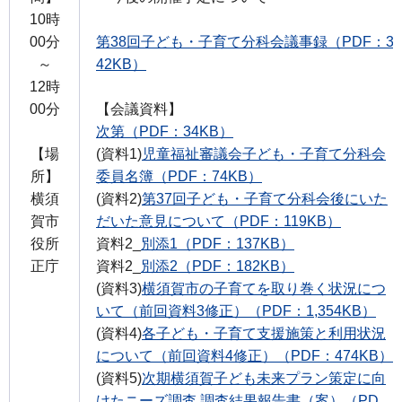
10時
00分
第38回子ども・子育て分科会議事録（PDF：3
～
42KB）
12時
00分
【会議資料】
次第（PDF：34KB）
【場
(資料1)
児童福祉審議会子ども・子育て分科会
所】
委員名簿（PDF：74KB）
横須
(資料2)
第37回子ども・子育て分科会後にいた
賀市
だいた意見について（PDF：119KB）
役所
資料2_
別添1（PDF：137KB）
正庁
資料2_
別添2（PDF：182KB）
(資料3)
横須賀市の子育てを取り巻く状況につ
いて（前回資料3修正）（PDF：1,354KB）
(資料4)
各子ども・子育て支援施策と利用状況
について（前回資料4修正）（PDF：474KB）
(資料5)
次期横須賀子ども未来プラン策定に向
けたニーズ調査 調査結果報告書（案）（PD