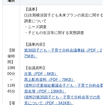
場所
【議事】
(1)次期横須賀子ども未来プランの策定に関する
調査について
・ニーズ調査
・子どもの生活等に関する実態調査
【議事内容】
【開
第36回子ども・子育て分科会議事録（PDF：2
催時
75KB）
間】
10時
【会議資料】
00分
次第（PDF：6KB）
～
席上配布資料（PDF：78KB）
11時
(資料1)児童福祉審議会子ども・子育て分科会委
45分
員名簿（PDF：136KB）
(資料2)第35回子ども・子育て分科会等での意
【場
見について（PDF：341KB）