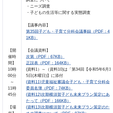
・ニーズ調査
・子どもの生活等に関する実態調査
【議事内容】
第35回子ども・子育て分科会議事録（PDF：4
1KB）
【開
【会議資料】
催時
次第（PDF：67KB）
間】
正誤表（PDF：164KB）
10時
(資料1）～（資料10)は「第34回【令和5年6月1
00分
5日(木曜日)】に添付
～
(資料11)児童福祉審議会子ども・子育て分科会
11時
委員名簿（PDF：74KB）
45分
(資料12)次期横須賀子ども未来プラン策定にあ
たって（PDF：166KB）
【場
(資料13)次期横須賀子ども未来プラン策定のた