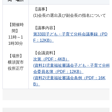
【議事】
(1)会長の選出及び副会長の指名について
【開催時
【議事内容】
間】
第33回子ども・子育て分科会議事録（PD
11時～1
F：12KB）
1時30分
【会議資料】
【場所】
次第（PDF：4KB）
横須賀市
(資料1)児童福祉審議会子ども・子育て分科
役所正庁
会委員名簿（PDF：12KB）
(資料2)児童福祉審議会条例（PDF：16K
B）