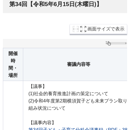
第34回【令和5年6月15日(木曜日)】
画面サイズで表示
開催
時
審議内容等
間・
場所
【議事】
(1)社会的養育推進計画の策定について
(2)令和4年度第2期横須賀子ども未来プラン取り
組み状況について
【議事内容】
第34回子ども・子育て分科会議事録（PDF：38