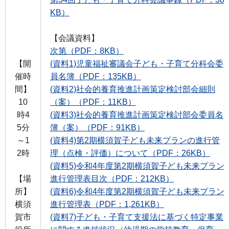
KB）
【会議資料】
次第（PDF：8KB）
【開
(資料1)児童福祉審議会子ども・子育て分科会委
催時
員名簿（PDF：135KB）
間】
(資料2)社会的養育推進計画策定検討部会細則
10
（案）（PDF：11KB）
時4
(資料3)社会的養育推進計画策定検討部会委員名
5分
簿（案）（PDF：91KB）
～1
(資料4)第2期横須賀子ども未来プランの進行管
2時
理（点検・評価）について（PDF：26KB）
(資料5)令和4年度第2期横須賀子ども未来プラン
【場
進行管理表目次（PDF：212KB）
所】
(資料6)令和4年度第2期横須賀子ども未来プラン
横須
進行管理表（PDF：1,261KB）
賀市
(資料7)子ども・子育て支援法に基づく特定事業