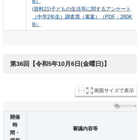
B）
(資料21)子どもの生活等に関するアンケート
（中学2年生）調査票（素案）（PDF：280K
B）
第36回【令和5年10月6日(金曜日)】
画面サイズで表示
開催
時
審議内容等
間・