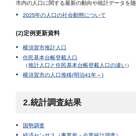
市内の人口に関する最新の動向や統計データを随
2025年の人口の社会動態について
(2)定例更新資料
横須賀市推計人口
住民基本台帳登載人口
（
推計人口と住民基本台帳登載人口の違い
）
横須賀市の人口推移(明治41年～)
2.統計調査結果
国勢調査
経済センサス（事業所・企業統計調査）