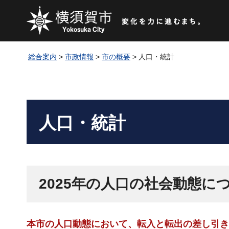
総合案内
>
市政情報
>
市の概要
> 人口・統計
人口・統計
2025年の人口の社会動態に
本市の人口動態において、転入と転出の差し引き