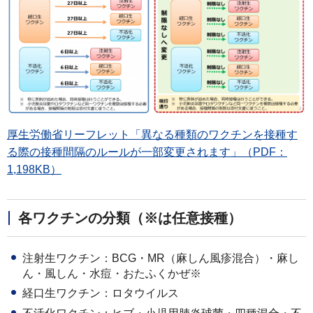
厚生労働省リーフレット「異なる種類のワクチンを接種す
る際の接種間隔のルールが一部変更されます」（PDF：
1,198KB）
各ワクチンの分類（※は任意接種）
注射生ワクチン：BCG・MR（麻しん風疹混合）・麻し
ん・風しん・水痘・おたふくかぜ※
経口生ワクチン：ロタウイルス