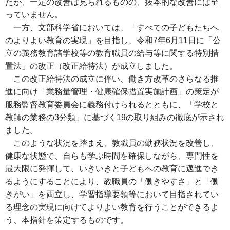
たが、一定の改善は見られるものの、抜本的な改善には至
っていません。
一方、文部科学省においては、「すべての子どもたちへ
のよりよい教育の実現」を目指し、令和7年6月11日に「公
立の義務教育諸学校等の教育職員の給与等に関する特別措
置法」の改正（改正給特法）が成立しました。
この改正給特法の成立に伴い、働き方改革のさらなる推
進に向け「業務量管理・健康確保措置実施計画」の策定が
服務監督教育委員会に義務付けられるとともに、「学校と
教師の業務の3分類」に基づく19の取り組みの徹底が示され
ました。
このような状況を踏まえ、教職員の勤務状況を改善し、
健康な状態で、自らも学ぶ時間を確保しながら、専門性を
最大限に発揮して、いきいきと子どもへの教育に邁進でき
るようにすることにより、教職員の「働きやすさ」と「働
きがい」を両立し、学習指導要領等において目指されてい
る理念の実現に向けてよりよい教育を行うことができるよ
う、本指針を策定するものです。