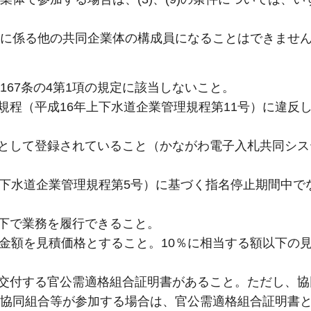
に係る他の共同企業体の構成員になることはできませ
第167条の4第1項の規定に該当しないこと。
約規程（平成16年上下水道企業管理規程第11号）に違反
託）として登録されていること（かながわ電子入札共同シ
年上下水道企業管理規程第5号）に基づく指名停止期間中で
以下で業務を履行できること。
える金額を見積価格とすること。10％に相当する額以下の
等が交付する官公需適格組合証明書があること。ただし、
協同組合等が参加する場合は、官公需適格組合証明書