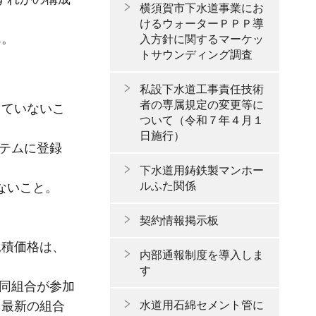
横須賀市下水道事業にお
けるウォーターＰＰＰ導
ん。
入方針に関するマーケッ
トサウンディング調査
私設下水道工事責任技術
者の専属規定の変更等に
していないこ
ついて（令和７年４月１
日施行）
ステムに登録
下水道用鋳鉄製マンホー
ルふた関係
ないこと。
契約情報掲示板
見積価格は、
内部通報制度を導入しま
す
協同組合が参加
と最新の組合
水道用石綿セメント管に