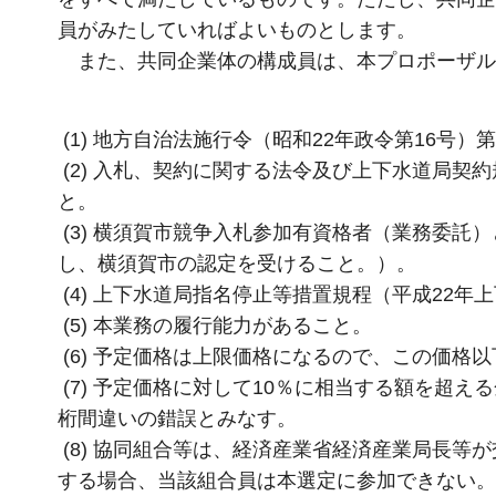
員がみたしていればよいものとします。
また、共同企業体の構成員は、本プロポーザル
(1) 地方自治法施行令（昭和22年政令第16号）
(2) 入札、契約に関する法令及び上下水道局契
と。
(3) 横須賀市競争入札参加有資格者（業務委
し、横須賀市の認定を受けること。）。
(4) 上下水道局指名停止等措置規程（平成22
(5) 本業務の履行能力があること。
(6) 予定価格は上限価格になるので、この価格
(7) 予定価格に対して10％に相当する額を超
桁間違いの錯誤とみなす。
(8) 協同組合等は、経済産業省経済産業局長
する場合、当該組合員は本選定に参加できない。