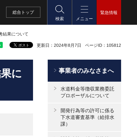
総合
トップ
緊急情報
検索
メニュー
考結果について
更新日：2024年8月7日
ページID：105812
事業者のみなさまへ
結果に
水道料金等徴収業務委託
プロポーザルについて
開発行為等の許可に係る
下水道審査基準（給排水
課）