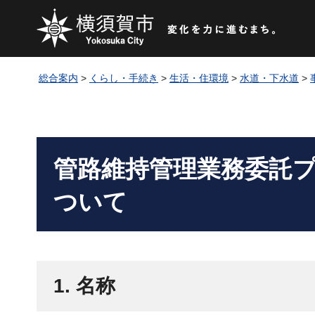
総合案内
>
くらし・手続き
>
生活・住環境
>
水道・下水道
>
管路維持管理業務委託
ついて
1. 名称