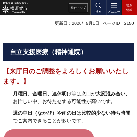
緊急
総合
トップ
情報
検索
メニュー
更新日：2026年5月1日
ページID：2150
自立支援医療（精神通院）
【来庁日のご調整をよろしくお願いいたし
ます。】
月曜日、金曜日、連休明け
等は窓口が
大変混み合い、
お忙しい中、お待たせする可能性が高いです。
週の中日（なかび）や雨の日
は
比較的少ない待ち時間
でご案内できることが多いです。