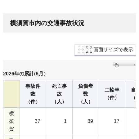
横須賀市内の交通事故状況
画面サイズで表示
2026年の累計(6月）
事故件
死亡事
負傷者
二輪車
自
数
故
数
（件）
（
（件）
（人）
（人）
横
須
37
1
39
17
賀