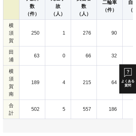
二輪車
自
数
故
数
（件）
（
（件）
（人）
（人）
横
須
250
1
276
90
賀
田
63
0
66
32
浦
横
須
よくある
189
4
215
64
質問
賀
南
合
502
5
557
186
計