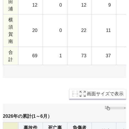
田
12
0
12
9
浦
横
須
20
0
22
11
賀
南
合
69
1
73
37
計
画面サイズで表示
2026年の累計(1～6月）
事故件
死亡事
負傷者