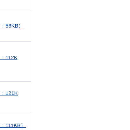
：58KB）
：112K
：121K
：111KB）