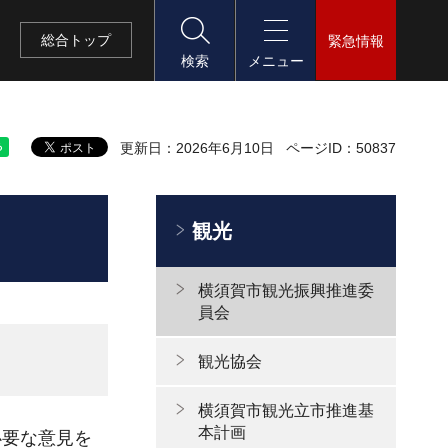
総合
トップ
緊急情報
検索
メニュー
更新日：2026年6月10日
ページID：50837
観光
横須賀市観光振興推進委
員会
観光協会
横須賀市観光立市推進基
本計画
必要な意見を