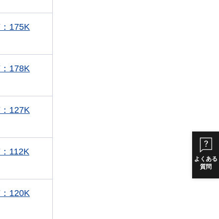
：175K
：178K
：127K
：112K
よくある
質問
：120K