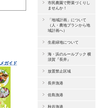
市民農園で野菜づくりし
ませんか！
「地域計画」について
（人・農地プランから地
域計画へ）
生産緑地について
海・浜のルールブック 横
須賀『長井』
メガイド
放置禁止区域
長井漁港
佐島漁港
秋谷漁港