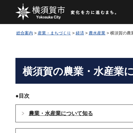
総合案内
>
産業・まちづくり
>
経済
>
農水産業
> 横須賀の農
横須賀の農業・水産業
●目次
農業・水産業について知る