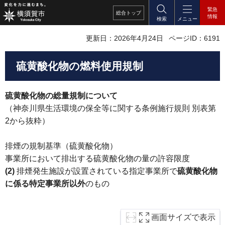
緊急
総合
トップ
情報
検索
メニュー
更新日：2026年4月24日
ページID：6191
硫黄酸化物の燃料使用規制
硫黄酸化物の総量規制について
（神奈川県生活環境の保全等に関する条例施行規則 別表第
2から抜粋）
排煙の規制基準（硫黄酸化物）
事業所において排出する硫黄酸化物の量の許容限度
(2)
排煙発生施設が設置されている指定事業所で
硫黄酸化物
に係る特定事業所以外
のもの
画面サイズで表示