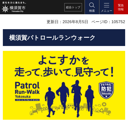
緊急
総合
トップ
情報
検索
メニュー
更新日：2026年8月5日
ページID：105752
横須賀パトロールランウォーク