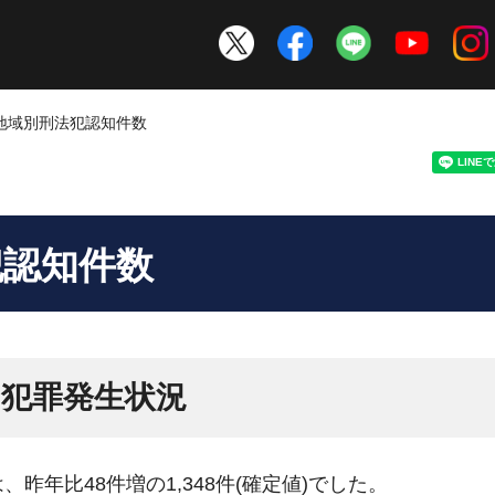
の地域別刑法犯認知件数
犯認知件数
内犯罪発生状況
昨年比48件増の1,348件(確定値)でした。