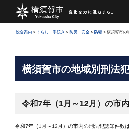
総合案内
>
くらし・手続き
>
防災・安全
>
防犯
> 横須賀市
横須賀市の地域別刑法
令和7年（1月～12月）の市
令和7年（1月～12月）の市内の刑法犯認知件数は、