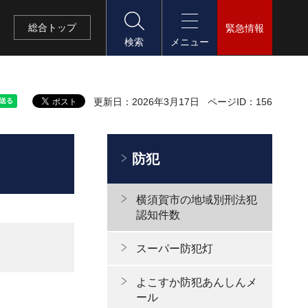
総合
トップ
緊急情報
検索
メニュー
更新日：2026年3月17日
ページID：156
防犯
横須賀市の地域別刑法犯
認知件数
スーパー防犯灯
よこすか防犯あんしんメ
ール