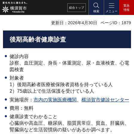
緊急
総合
トップ
情報
検索
メニュー
更新日：2026年4月30日
ページID：1879
後期高齢者健康診査
健診内容
診察、血圧測定、身長・体重測定、尿・血液検査、心電
図検査
対象者
1）後期高齢者医療被保険者資格を持っている人
2）75歳以上で生活保護を受けている人
実施場所：
市内の実施医療機関
、
横須賀市健診センター
費用：無料
健康診査でわかること
心臓病や高血圧、糖尿病、脂質異常症、貧血、肝臓病、
腎臓病など生活習慣病の疑いがあるか調べます。