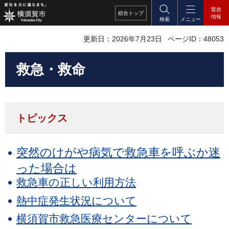
緊急
総合
トップ
情報
検索
メニュー
更新日：2026年7月23日
ページID：48053
救急・救命
トピックス
突然のけがや病気で救急車を呼ぶか迷
った場合は
救急車の正しい利用方法
熱中症発生状況について
横須賀市救急医療センターについて