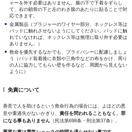
ャーを外す必要はありません。服の下で下着をずらし
て、右の鎖骨の下と左のわき腹のあたりに貼ることで対
応できます。
金属製品（ブラジャーのワイヤー部分、ネックレス等は
パッドに触れさせないようにしてください。パッドに触
れていなければ、ネックレス等は無理に取り外す必要は
ありません。）
救命を優先するなかでも、プライバシーに配慮しましょ
う（パッド装着後に衣類や三角巾などの布をかけ、周り
の人に協力してもらい壁を作るなど、周囲から見えない
ように）
免責について
善意で人を助けるという救命行為の場合には、よほどの悪
意や重過失がないかぎり、
責任を問われることもなく、罪
になる事もありません
（民法第698条・刑法第37条）。
重要な事は電気ショックの時間を遅らせない事です。