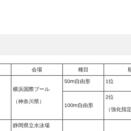
会場
種目
50m自由形
1位
横浜国際プール
2位
（神奈川県）
100m自由形
（強化指
静岡県立水泳場