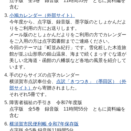
点字版 全5巻 録音版 11時間55分 ともに資料編を
含む
小鳩カレンダー（外部サイト）
今年度から、点字版、録音版、墨字版のとしょかんだよ
りをご利用の方にお送りします。
メール版のとしょかんだよりをご利用の方でカレンダー
をご入用の方は点字図書館までご連絡ください。
今回のテーマは「町並み紀行」です。雪化粧した木造旅
館が並ぶ山形県の銀山温泉、海まで続くまっすぐな道が
美しい北海道・函館の八幡坂など各地の風景を紹介して
います。
手のひらサイズの点字カレンダー
横須賀市点訳奉仕会、
点訳「きつつき」（墨田区）（外
部サイト）
から寄贈されました。
それぞれ5冊です。
障害者福祉の手引き 令和7年度版
点字版 全5巻 録音版 11時間55分 ともに資料編を
含む
横須賀市民便利帳 令和7年保存版
点字版 全5巻 録音版11時間5分