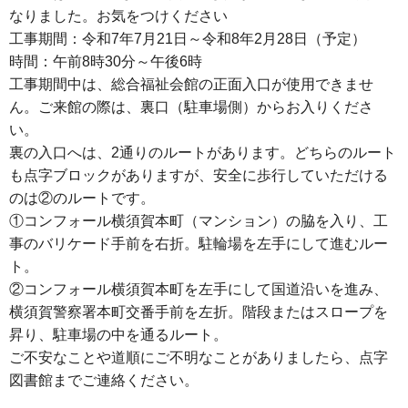
なりました。お気をつけください
工事期間：令和7年7月21日～令和8年2月28日（予定）
時間：午前8時30分～午後6時
工事期間中は、総合福祉会館の正面入口が使用できませ
ん。ご来館の際は、裏口（駐車場側）からお入りくださ
い。
裏の入口へは、2通りのルートがあります。どちらのルート
も点字ブロックがありますが、安全に歩行していただける
のは②のルートです。
①コンフォール横須賀本町（マンション）の脇を入り、工
事のバリケード手前を右折。駐輪場を左手にして進むルー
ト。
②コンフォール横須賀本町を左手にして国道沿いを進み、
横須賀警察署本町交番手前を左折。階段またはスロープを
昇り、駐車場の中を通るルート。
ご不安なことや道順にご不明なことがありましたら、点字
図書館までご連絡ください。