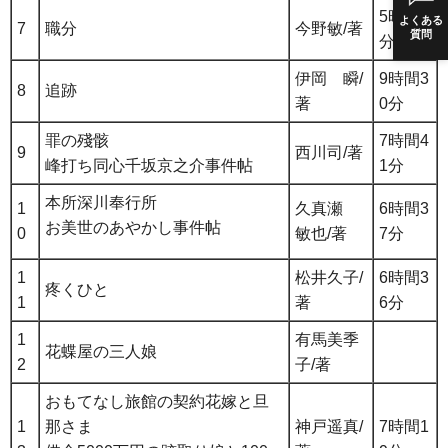
5時間7
よくある
7
職分
今野敏/著
質問
分
伊岡 瞬/
9時間3
8
追跡
著
0分
罪の殘骸
7時間4
9
西川司/著
峰打ち同心千坂京之介事件帖
1分
本所深川奉行所
1
久真瀬
6時間3
お美世のあやかし事件帖
0
敏也/著
7分
1
松井久子/
6時間3
疼くひと
1
著
6分
1
有馬美季
花蝶屋の三人娘
2
子/著
おもてなし旅館の契約花嫁と旦
1
那さま
神戸遥真/
7時間1