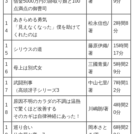
3
借金5000万円の跡取り娘と100
著
9分
点満点の御曹司
あきらめる勇気
1
松永信也/
2時間8
「見えなくなった」僕を助けて
4
著
分
くれたのは
1
藤原伊織/
15時間
シリウスの道
5
著
17分
1
三國青葉/
5時間2
母上は別式女
6
著
9分
1
武闘刑事
中山七里/
7時間1
7
（高頭冴子シリーズ3
著
2分
原因不明のカラダの不調は温熱
1
4時間2
で驚くほど改善する
川嶋朗/著
8
0分
そのカギは自律神経にあった！
1
巡り合い
岡本さと
6時間2