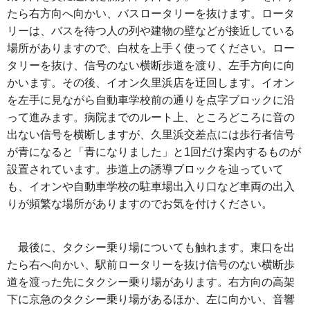
たら右方向へ向かい、バスロータリーを抜けます。ロータ
リーは、バスを待つ人の列や建物の壁などが接近している
場所がありますので、白杖を上手く使ってください。ロー
タリーを抜け、信号のない横断歩道を渡り、左手方向に向
かいます。その後、イオン久里浜店を迂回します。イオン
を左手に見ながら自動車学校前の通りを点字ブロックに沿
って進みます。病院までのルート上、ところどころに音の
出ない信号を横断しますが、久里浜交差点には歩行者信号
が青になると「青になりました」と1回だけ案内するものが
設置されています。歩道上の誘導ブロックを辿っていて
も、イオンや自動車学校の駐車場出入り口など車両の出入
りが頻繁な場所がありますのでお気を付けください。
最後に、タクシー乗り場についても触れます。東口を出
たら右へ向かい、駅前ロータリーを抜け信号のない横断歩
道を渡った先にタクシー乗り場があります。右方向の高架
下に京急のタクシー乗り場があるほか、左に向かい、音響