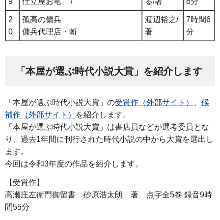
9
仕立屋お竜 7
る/著
8分
2
孤高の傭兵
渡辺裕之/
7時間6
0
傭兵代理店・斬
著
分
「本屋が選ぶ時代小説大賞」を紹介します
「本屋が選ぶ時代小説大賞」の
受賞作（外部サイト）
、
候
補作（外部サイト）
を紹介します。
「本屋が選ぶ時代小説大賞」は書店員などが選考委員とな
り、過去1年間に刊行された時代小説の中から大賞を選出し
ます。
今回は令和3年度の作品を紹介します。
【受賞作】
高瀬庄左衛門御留書 砂原浩太朗 著 点字全5巻 録音9時
間55分