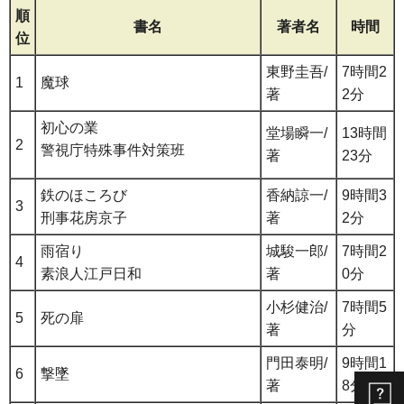
順
書名
著者名
時間
位
東野圭吾/
7時間2
1
魔球
著
2分
初心の業
堂場瞬一/
13時間
2
警視庁特殊事件対策班
著
23分
鉄のほころび
香納諒一/
9時間3
3
刑事花房京子
著
2分
雨宿り
城駿一郎/
7時間2
4
素浪人江戸日和
著
0分
小杉健治/
7時間5
5
死の扉
著
分
門田泰明/
9時間1
6
撃墜
著
8分