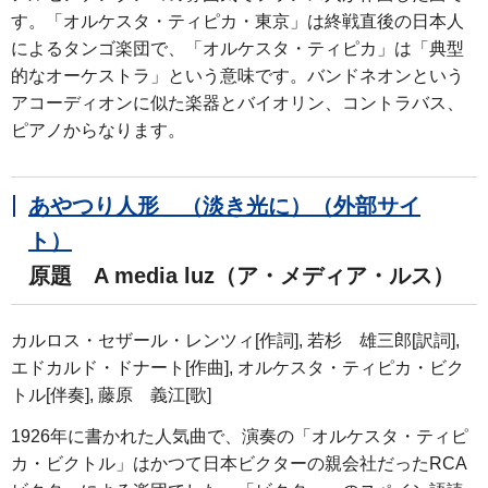
す。「オルケスタ・ティピカ・東京」は終戦直後の日本人
によるタンゴ楽団で、「オルケスタ・ティピカ」は「典型
的なオーケストラ」という意味です。バンドネオンという
アコーディオンに似た楽器とバイオリン、コントラバス、
ピアノからなります。
あやつり人形 （淡き光に）（外部サイ
ト）
原題 A media luz（ア・メディア・ルス）
カルロス・セザール・レンツィ[作詞], 若杉 雄三郎[訳詞],
エドカルド・ドナート[作曲], オルケスタ・ティピカ・ビク
トル[伴奏], 藤原 義江[歌]
1926年に書かれた人気曲で、演奏の「オルケスタ・ティピ
カ・ビクトル」はかつて日本ビクターの親会社だったRCA