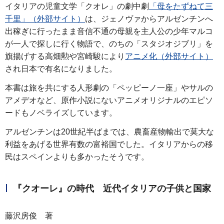
イタリアの児童文学「クオレ」の劇中劇
「母をたずねて三
千里」（外部サイト）
は、ジェノヴァからアルゼンチンへ
出稼ぎに行ったまま音信不通の母親を主人公の少年マルコ
が一人で探しに行く物語で、のちの「スタジオジブリ」を
旗揚げする高畑勲や宮崎駿により
アニメ化（外部サイト）
され日本で有名になりました。
本書は旅を共にする人形劇の「ペッピーノ一座」やサルの
アメデオなど、原作小説にないアニメオリジナルのエピソ
ードもノベライズしています。
アルゼンチンは20世紀半ばまでは、農畜産物輸出で莫大な
利益をあげる世界有数の富裕国でした。イタリアからの移
民はスペインよりも多かったそうです。
『クオーレ』の時代 近代イタリアの子供と国家
藤沢房俊 著