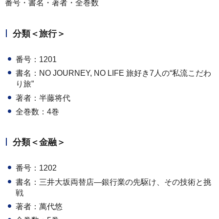
番号・書名・著者・全巻数
分類＜旅行＞
番号：1201
書名：NO JOURNEY, NO LIFE 旅好き7人の“私流こだわ
り旅”
著者：半藤将代
全巻数：4巻
分類＜金融＞
番号：1202
書名：三井大坂両替店―銀行業の先駆け、その技術と挑
戦
著者：萬代悠