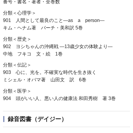
番号・書名・著者・全巻数
分類＜心理学＞
901 人間として最良のこと―as a person―
キム・ヘナム著 バーチ・美和訳 5巻
分類＜歴史＞
902 ヨシちゃんの沖縄戦 ―13歳少女の体験より―
中地 フキコ 文・絵 1巻
分類＜伝記＞
903 心に、光を。不確実な時代を生き抜く
ミシェル・オバマ著 山田文 訳 6巻
分類＜医学＞
904 頭がいい人、悪い人の健康法 和田秀樹 著 3巻
録音図書（デイジー）