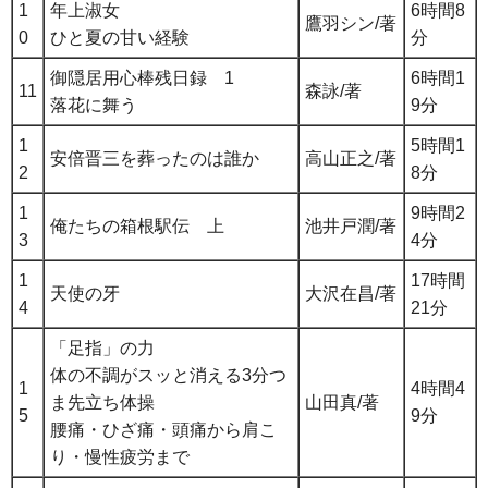
1
年上淑女
6時間8
鷹羽シン/著
0
ひと夏の甘い経験
分
御隠居用心棒残日録 1
6時間1
11
森詠/著
落花に舞う
9分
1
5時間1
安倍晋三を葬ったのは誰か
高山正之/著
2
8分
1
9時間2
俺たちの箱根駅伝 上
池井戸潤/著
3
4分
1
17時間
天使の牙
大沢在昌/著
4
21分
「足指」の力
体の不調がスッと消える3分つ
1
4時間4
ま先立ち体操
山田真/著
5
9分
腰痛・ひざ痛・頭痛から肩こ
り・慢性疲労まで