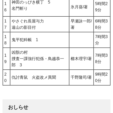
神田のっぴき横丁 5
1
5時間2
氷月葵/著
名門斬り
6
9分
1
やさぐれ長屋与力
早瀬詠一郎/
6時間3
7
遠山の影目付
著
8分
1
7時間3
鬼平犯科帳 1
8
分
凶獣の村
1
7時間3
捜査一課強行犯係・鳥越恭一
櫛木理宇/著
9
8分
郎 3
2
9時間2
仇討青鼠 火盗改メ異聞
千野隆司/著
0
0分
おしらせ