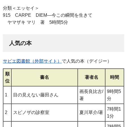
分類＜エッセイ＞
915 CARPE DIEM―今この瞬間を生きて
ヤマザキ マリ 著 5時間5分
人気の本
サピエ図書館（外部サイト）
で人気の本（デイジー）
順
書名
著者名
時間
位
画長良比古/
9時間5
1
目の見えない藤田さん
著
分
7時間1
2
スピノザの診察室
夏川草介/著
1分
7時間5