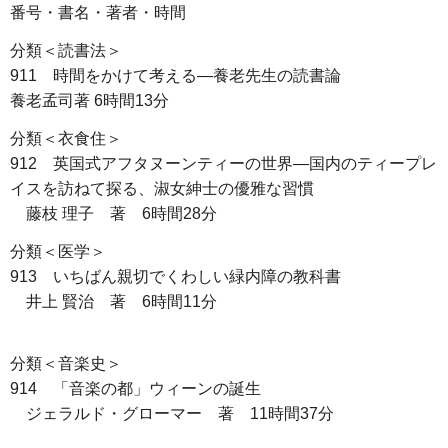
番号・書名・著者・時間
分類＜読書法＞
911 時間をかけて考える―養老先生の読書論
養老孟司著 6時間13分
分類＜衣食住＞
912 英国式アフタヌーンティーの世界―国内のティープレ
イスを訪ねて探る、淑女紳士の優雅な習慣
藤枝 理子 著 6時間28分
分類＜医学＞
913 いちばん親切でくわしい緑内障の教科書
井上 賢治 著 6時間11分
分類＜音楽史＞
914 「音楽の都」ウィーンの誕生
ジェラルド・グローマー 著 11時間37分