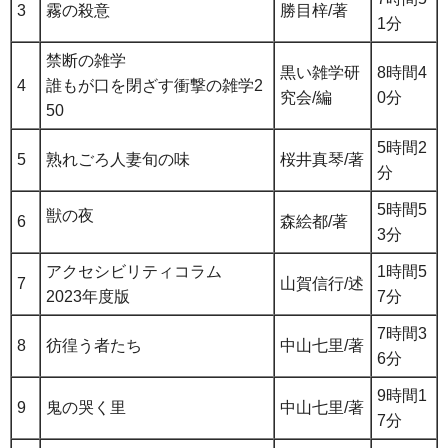
3
霧の殺意
勝目梓/著
1分
禁断の雑学
黒い雑学研
8時間4
4
誰もが口を閉ざす衝撃の雑学2
究会/編
0分
50
5時間2
5
熟れごろ人妻旬の味
桜井真琴/著
分
5時間5
獣の夜
6
森絵都/著
3分
アクセシビリティコラム
1時間5
7
山賀信行/述
2023年度版
7分
7時間3
8
彷徨う者たち
中山七里/著
6分
9時間1
9
鬼の哭く里
中山七里/著
7分