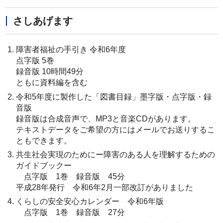
さしあげます
障害者福祉の手引き 令和6年度
点字版 5巻
録音版 10時間49分
ともに資料編を含む
令和5年度に製作した「図書目録」墨字版・点字版・録
音版
録音版は合成音声で、MP3と音楽CDがあります。
テキストデータをご希望の方にはメールでお送りするこ
ともできます。
共生社会実現のためにー障害のある人を理解するための
ガイドブックー
点字版 1巻 録音版 45分
平成28年発行 令和6年2月一部改訂がありました
くらしの安全安心カレンダー 令和6年版
点字版 1巻 録音版 27分