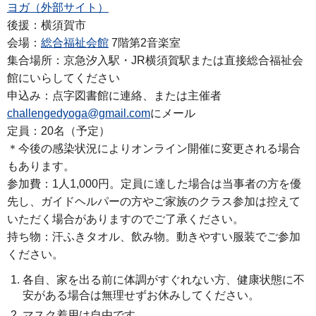
ヨガ（外部サイト）
後援：横須賀市
会場：
総合福祉会館
7階第2音楽室
集合場所：京急汐入駅・JR横須賀駅または直接総合福祉会
館にいらしてください
申込み：点字図書館に連絡、または主催者
challengedyoga@gmail.com
にメール
定員：20名（予定）
＊今後の感染状況によりオンライン開催に変更される場合
もあります。
参加費：1人1,000円。定員に達した場合は当事者の方を優
先し、ガイドヘルパーの方やご家族のクラス参加は控えて
いただく場合がありますのでご了承ください。
持ち物：汗ふきタオル、飲み物。動きやすい服装でご参加
ください。
各自、家を出る前に体調がすぐれない方、健康状態に不
安がある場合は無理せずお休みしてください。
マスク着用は自由です。