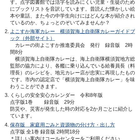
す。点字図書館では活字を読みにくい児童・生徒のため
にブックリストを音訳しています。昔読んだ懐かしい絵
本や童話、また今の中学生向けにはどんな本が紹介され
ているのか、ちょっとのぞいてみませんか？
よこすか海軍カレー 横須賀海上自衛隊カレーガイドブ
ック（外部サイト）
カレーの街よこすか推進委員会 発行 録音版 2時
間8分
横須賀海上自衛隊カレーは、海上自衛隊横須賀地方総
監部の協力により、各艦に乗り込んでいる給養員長（料
理長）のレシピを、地元カレー店が忠実に再現したもの
です。市内の認定店で「横須賀海上自衛隊カレー」を味
わうことができます。
くらしの安全安心カレンダー 令和8年版
点字版1巻 録音版 29分
防災や、災害が発生した時の対応を2か月ごとに紹介し
ています。
保存版 家庭用ごみと資源物の分け方・出し方
点字版 全1巻 録音版 2時間18分
＊詳しい案内はコールセンターをご利用ください