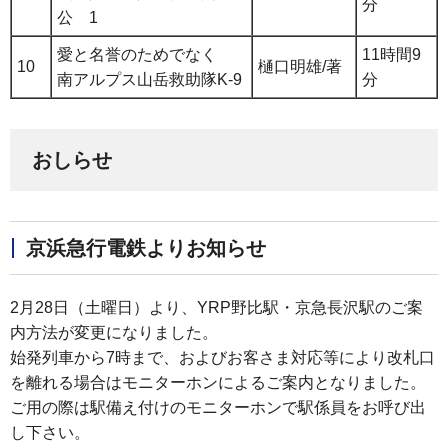
分
公 1
愛と名誉のためでなく
11時間9
10
樋口明雄/著
南アルプス山岳救助隊K-9
分
おしらせ
京浜急行電鉄よりお知らせ
2月28日（土曜日）より、YRP野比駅・京急長沢駅のご案
内方法が変更になりました。
始発列車から7時まで、およびお客さま対応等により改札口
を離れる場合はモニターホンによるご案内となりました。
ご用の際は駅備え付けのモニターホンで駅係員をお呼び出
し下さい。