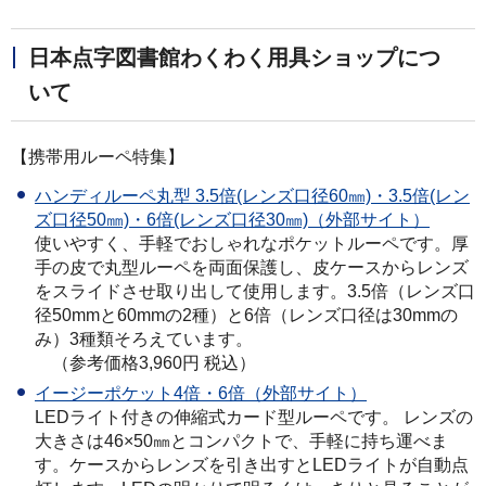
日本点字図書館わくわく用具ショップにつ
いて
【携帯用ルーペ特集】
ハンディルーペ丸型 3.5倍(レンズ口径60㎜)・3.5倍(レン
ズ口径50㎜)・6倍(レンズ口径30㎜)（外部サイト）
使いやすく、手軽でおしゃれなポケットルーペです。厚
手の皮で丸型ルーペを両面保護し、皮ケースからレンズ
をスライドさせ取り出して使用します。3.5倍（レンズ口
径50mmと60mmの2種）と6倍（レンズ口径は30mmの
み）3種類そろえています。
（参考価格3,960円 税込）
イージーポケット4倍・6倍（外部サイト）
LEDライト付きの伸縮式カード型ルーペです。 レンズの
大きさは46×50㎜とコンパクトで、手軽に持ち運べま
す。ケースからレンズを引き出すとLEDライトが自動点