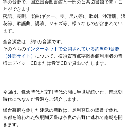
等の音源で、国立国会図書館と一部の公共図書館で聞くこ
とができます。
落語、長唄、楽曲(ギター、琴、尺八等)、歌劇、浄瑠璃、浪
花節、歌謡曲、講演、ジャズ等、様々なものが含まれてい
ます。
全音源数は、約5万音源です。
そのうちの
インターネットで公開されている約6000音源
（外部サイト）
について、横須賀市点字図書館利用者の皆
様にデイジーCDまたは音楽CDで貸出いたします。
今回は、鎌倉時代と室町時代の間に半世紀続いた、南北朝
時代にちなんだ音源をご紹介します。
鎌倉幕府を倒した建武の新政は、足利尊氏の謀反で倒れ、
京都を追われた後醍醐天皇は奈良の吉野に逃れて南朝を開
きます。