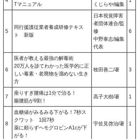
4
1
Tマニュアル
くじらや/編集
日本視覚障害
者団体連合/監
同行援護従業者養成研修テキス
5
修
6
ト 新版
中野泰志/編集
代表
医者が教える最強の解毒術
20万人を診てわかった医学的に正
6
牧田善二/著
3
しい毒素・老廃物を溜めない生き
方
座りすぎ腰痛は1分で治る！
7
高子大樹/著
1
腸腰筋が9割！
血糖値がみるみる下がる！7秒ス
クワット 1回7秒
8
宇佐見啓治/著
1
薬に頼らずヘモグロビンA1cが下
がる！