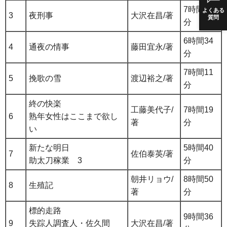
7時間19
よくある
3
夜刑事
大沢在昌/著
質問
分
6時間34
4
通夜の情事
藤田宜永/著
分
7時間11
5
挽歌の雪
渡辺裕之/著
分
終の快楽
工藤美代子/
7時間19
6
熟年女性はここまで欲し
著
分
い
新たな明日
5時間40
7
佐伯泰英/著
助太刀稼業 3
分
朝井リョウ/
8時間50
8
生殖記
著
分
標的走路
9時間36
9
失踪人調査人・佐久間
大沢在昌/著