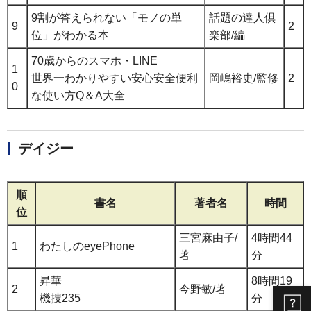
9割が答えられない「モノの単
話題の達人倶
9
2
位」がわかる本
楽部/編
70歳からのスマホ・LINE
1
世界一わかりやすい安心安全便利
岡嶋裕史/監修
2
0
な使い方Q＆A大全
デイジー
順
書名
著者名
時間
位
三宮麻由子/
4時間44
1
わたしのeyePhone
著
分
昇華
8時間19
2
今野敏/著
機捜235
分