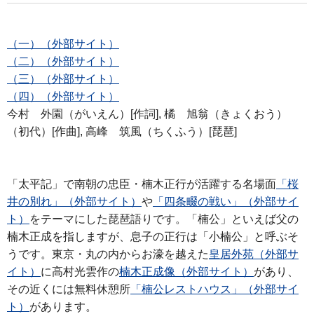
（一）（外部サイト）
（二）（外部サイト）
（三）（外部サイト）
（四）（外部サイト）
今村 外園（がいえん）[作詞], 橘 旭翁（きょくおう）
（初代）[作曲], 高峰 筑風（ちくふう）[琵琶]
「太平記」で南朝の忠臣・楠木正行が活躍する名場面
「桜
井の別れ」（外部サイト）
や
「四条畷の戦い」（外部サイ
ト）
をテーマにした琵琶語りです。「楠公」といえば父の
楠木正成を指しますが、息子の正行は「小楠公」と呼ぶそ
うです。東京・丸の内からお濠を越えた
皇居外苑（外部サ
イト）
に高村光雲作の
楠木正成像（外部サイト）
があり、
その近くには無料休憩所
「楠公レストハウス」（外部サイ
ト）
があります。