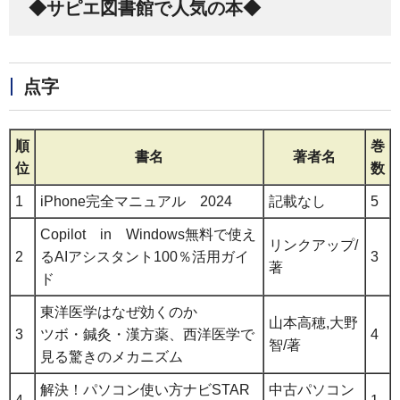
◆サピエ図書館で人気の本◆
点字
順
巻
書名
著者名
位
数
1
iPhone完全マニュアル 2024
記載なし
5
Copilot in Windows無料で使え
リンクアップ/
2
るAIアシスタント100％活用ガイ
3
著
ド
東洋医学はなぜ効くのか
山本高穂,大野
3
ツボ・鍼灸・漢方薬、西洋医学で
4
智/著
見る驚きのメカニズム
解決！パソコン使い方ナビSTAR
中古パソコン