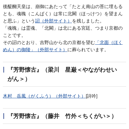
後醍醐天皇は、崩御にあたって「たとえ南山の苔に埋もる
とも、魂魄（こんぱく）は常に北闕（ほっけつ）を望まん
と思ふ」という
詔（外部サイト）
を残しました。
「魂魄」は霊魂、「北闕」は北にある宮廷、つまり京都の
ことです。
その詔のとおり、吉野山から北の京都を望む
「北面（ほく
めん）の御陵」（外部サイト）
に葬られています。
『芳野懐古』（梁川 星巌＜やながわせい
がん＞）
木村 岳風（がくふう）（外部サイト）
[詩吟]
『芳野懐古』（藤井 竹外＜ちくがい＞）