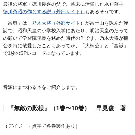
最後の将軍・徳川慶喜の父で、幕末に活躍した水戸藩主・
徳川斉昭の作とする説（外部サイト）
もあるそうです。
「富嶽」は、
乃木大将（外部サイト）
が富士山を詠んだ漢
詩で、昭和天皇の小学校入学にあたり、明治天皇のたって
の願いで学習院院長を務めた時代の作です。乃木大将が楠
公を特に敬愛したこともあってか、「大楠公」と「富嶽」
で1枚のSPレコードになっています。
音源にまつわる本をご紹介します。
『無敵の殿様』（1巻〜10巻） 早見俊 著
（デイジー・点字で各巻製作あり）