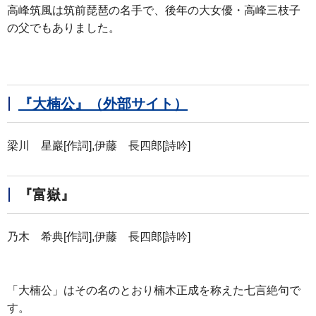
高峰筑風は筑前琵琶の名手で、後年の大女優・高峰三枝子
の父でもありました。
『大楠公』（外部サイト）
梁川 星巖[作詞],伊藤 長四郎[詩吟]
『富嶽』
乃木 希典[作詞],伊藤 長四郎[詩吟]
「大楠公」はその名のとおり楠木正成を称えた七言絶句で
す。