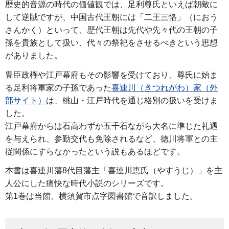
歴史的音源の時代の価値観では、足利尊氏といえば朝敵に
して逆賊ですが、中国古代王朝には「二王三恪」（におう
さんかく）といって、歴代王朝は先代や先々代の王朝の子
孫を貴族として扱い、代々の祭祀をさせるべきという思想
がありました。
豊臣政権や江戸幕府もその影響を受けており、尊氏に始ま
る足利将軍家の子孫であった
喜連川（きつれがわ）家（外
部サイト）
は、桃山・江戸時代を通じ格別の扱いを受けま
した。
江戸幕府からは石高わずか五千石ながら大名に準じた礼遇
を与えられ、参勤交代も免除されるなど、徳川将軍との主
従関係にすらなかったという説もあるほどです。
本書は喜連川藩8代目藩主「喜連川恵氏（やすうじ）」を主
人公にした痛快な時代小説のシリーズです。
第1巻は当館、横須賀市点字図書館で音訳しました。