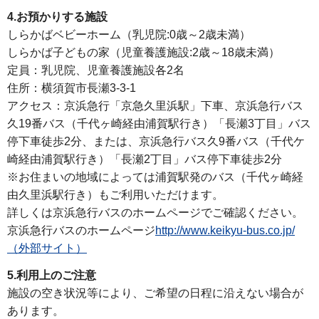
4.お預かりする施設
しらかばベビーホーム（乳児院:0歳～2歳未満）
しらかば子どもの家（児童養護施設:2歳～18歳未満）
定員：乳児院、児童養護施設各2名
住所：横須賀市長瀬3-3-1
アクセス：京浜急行「京急久里浜駅」下車、京浜急行バス
久19番バス（千代ヶ崎経由浦賀駅行き）「長瀬3丁目」バス
停下車徒歩2分、または、京浜急行バス久9番バス（千代ケ
崎経由浦賀駅行き）「長瀬2丁目」バス停下車徒歩2分
※お住まいの地域によっては浦賀駅発のバス（千代ヶ崎経
由久里浜駅行き）もご利用いただけます。
詳しくは京浜急行バスのホームページでご確認ください。
京浜急行バスのホームページ
http://www.keikyu-bus.co.jp/
（外部サイト）
5.利用上のご注意
施設の空き状況等により、ご希望の日程に沿えない場合が
あります。