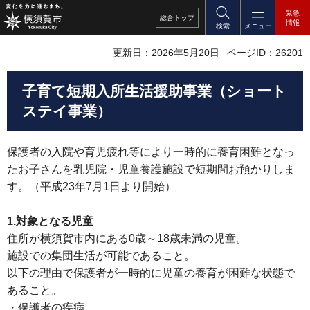
緊急
総合
トップ
情報
検索
メニュー
更新日：2026年5月20日
ページID：26201
子育て短期入所生活援助事業（ショート
ステイ事業）
保護者の入院や育児疲れ等により一時的に養育困難となっ
たお子さんを乳児院・児童養護施設で短期間お預かりしま
す。（平成23年7月1日より開始）
1.対象となる児童
住所が横須賀市内にある0歳～18歳未満の児童。
施設での集団生活が可能であること。
以下の理由で保護者が一時的に児童の養育が困難な状態で
あること。
・保護者の疾病