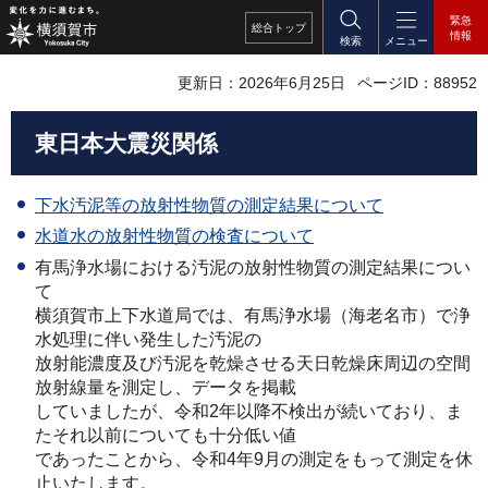
緊急
総合
トップ
情報
検索
メニュー
更新日：2026年6月25日
ページID：88952
東日本大震災関係
下水汚泥等の放射性物質の測定結果について
水道水の放射性物質の検査について
有馬浄水場における汚泥の放射性物質の測定結果につい
て
横須賀市上下水道局では、有馬浄水場（海老名市）で浄
水処理に伴い発生した汚泥の
放射能濃度及び汚泥を乾燥させる天日乾燥床周辺の空間
放射線量を測定し、データを掲載
していましたが、令和2年以降不検出が続いており、ま
たそれ以前についても十分低い値
であったことから、令和4年9月の測定をもって測定を休
止いたします。