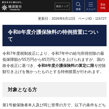
緊急
総合
トップ
情報
検索
メニュー
更新日：2026年6月12日
ページID：115727
令和8年度介護保険料の特例措置につい
て
令和7年度税制改正により、令和7年中の給与所得控除の最
低保障額が55万円から65万円に引き上げられますが、国の
政令改正に基づき、
令和8年度介護保険料の算定に限り
控除
額引き上げを無かったものとする特例措置が行われます。
対象となる方
第1号被保険者本人及び同じ世帯の方で、以下の条件をどち