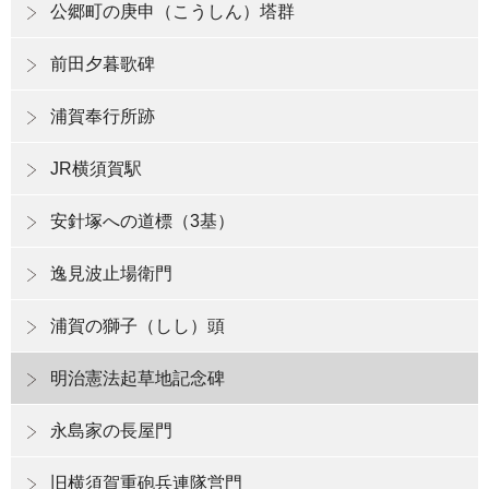
公郷町の庚申（こうしん）塔群
前田夕暮歌碑
浦賀奉行所跡
JR横須賀駅
安針塚への道標（3基）
逸見波止場衛門
浦賀の獅子（しし）頭
明治憲法起草地記念碑
永島家の長屋門
旧横須賀重砲兵連隊営門