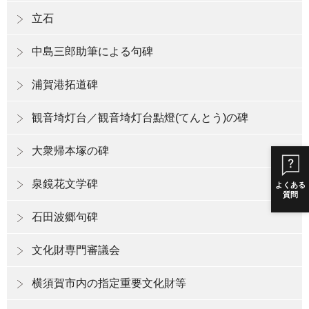
立石
中島三郎助筆による句碑
浦賀港拓道碑
観音埼灯台／観音埼灯台點燈(てんとう)の碑
大衆帰本塚の碑
泉鏡花文学碑
よくある
質問
石田波郷句碑
文化財専門審議会
横須賀市内の指定重要文化財等