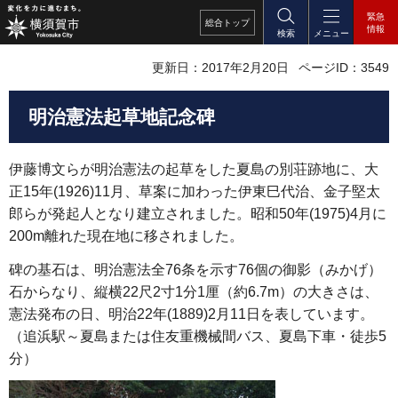
緊急
総合
トップ
情報
検索
メニュー
更新日：2017年2月20日
ページID：3549
明治憲法起草地記念碑
伊藤博文らが明治憲法の起草をした夏島の別荘跡地に、大
正15年(1926)11月、草案に加わった伊東巳代治、金子堅太
郎らが発起人となり建立されました。昭和50年(1975)4月に
200m離れた現在地に移されました。
碑の基石は、明治憲法全76条を示す76個の御影（みかげ）
石からなり、縦横22尺2寸1分1厘（約6.7m）の大きさは、
憲法発布の日、明治22年(1889)2月11日を表しています。
（追浜駅～夏島または住友重機械間バス、夏島下車・徒歩5
分）