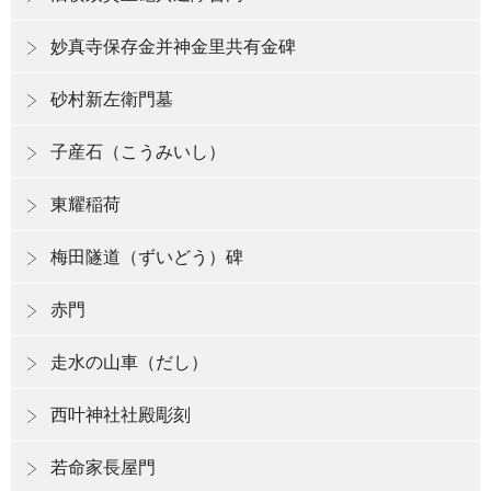
妙真寺保存金并神金里共有金碑
砂村新左衛門墓
子産石（こうみいし）
東耀稲荷
梅田隧道（ずいどう）碑
赤門
走水の山車（だし）
西叶神社社殿彫刻
若命家長屋門