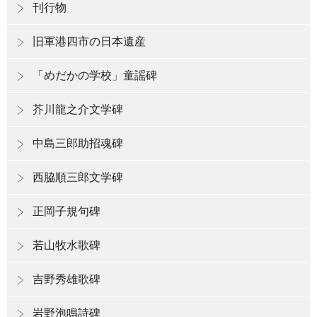
刊行物
旧軍港四市の日本遺産
「めだかの学校」童謡碑
芥川龍之介文学碑
中島三郎助招魂碑
西脇順三郎文学碑
正岡子規句碑
若山牧水歌碑
吉野秀雄歌碑
岩野泡鳴詩碑