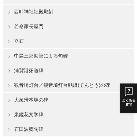
西叶神社社殿彫刻
若命家長屋門
立石
中島三郎助筆による句碑
浦賀港拓道碑
観音埼灯台／観音埼灯台點燈(てんとう)の碑
大衆帰本塚の碑
よくある
質問
泉鏡花文学碑
石田波郷句碑