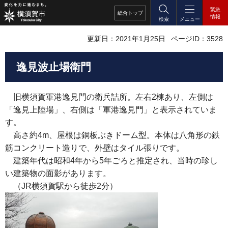
緊急
総合
トップ
情報
検索
メニュー
更新日：2021年1月25日
ページID：3528
逸見波止場衛門
旧横須賀軍港逸見門の衛兵詰所。左右2棟あり、左側は
「逸見上陸場」、右側は「軍港逸見門」と表示されていま
す。
高さ約4m、屋根は銅板ぶきドーム型。本体は八角形の鉄
筋コンクリート造りで、外壁はタイル張りです。
建築年代は昭和4年から5年ごろと推定され、当時の珍し
い建築物の面影があります。
（JR横須賀駅から徒歩2分）