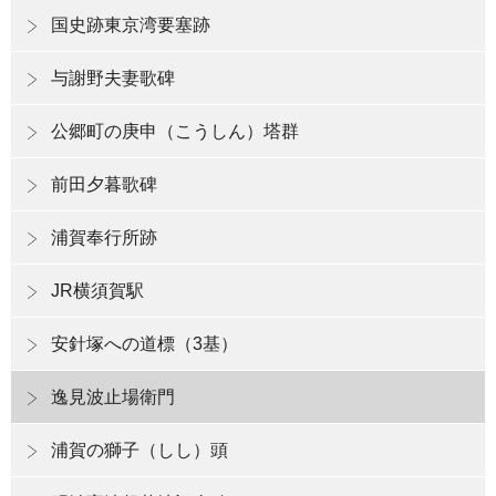
国史跡東京湾要塞跡
与謝野夫妻歌碑
公郷町の庚申（こうしん）塔群
前田夕暮歌碑
浦賀奉行所跡
JR横須賀駅
安針塚への道標（3基）
逸見波止場衛門
浦賀の獅子（しし）頭