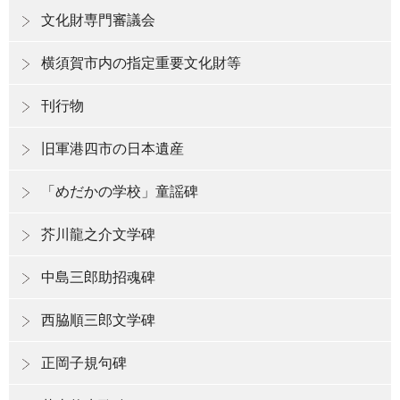
文化財専門審議会
横須賀市内の指定重要文化財等
刊行物
旧軍港四市の日本遺産
「めだかの学校」童謡碑
芥川龍之介文学碑
中島三郎助招魂碑
西脇順三郎文学碑
正岡子規句碑