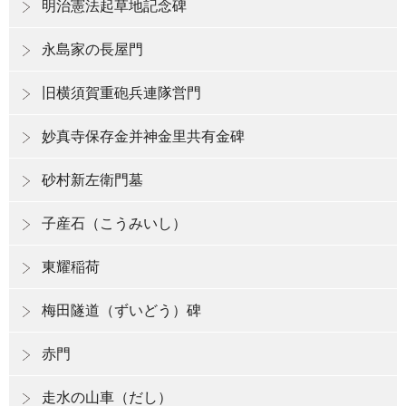
明治憲法起草地記念碑
永島家の長屋門
旧横須賀重砲兵連隊営門
妙真寺保存金并神金里共有金碑
砂村新左衛門墓
子産石（こうみいし）
東耀稲荷
梅田隧道（ずいどう）碑
赤門
走水の山車（だし）