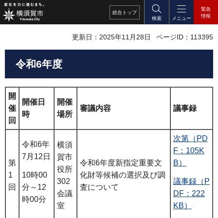
緊急
総合
トップ
情報
検索
メニュー
更新日：2025年11月28日
ページID：113395
令和6年度
開
開催日
開催
催
審議内容
議事録
時
場所
回
次第（PD
令和6年
横須
F：105K
7月12日
賀市
第
令和6年度新指定重要文
B）
役所
10時00
1
化財等候補の選択及び調
議事録（P
302
分～12
回
査について
DF：222
会議
時00分
KB）
室