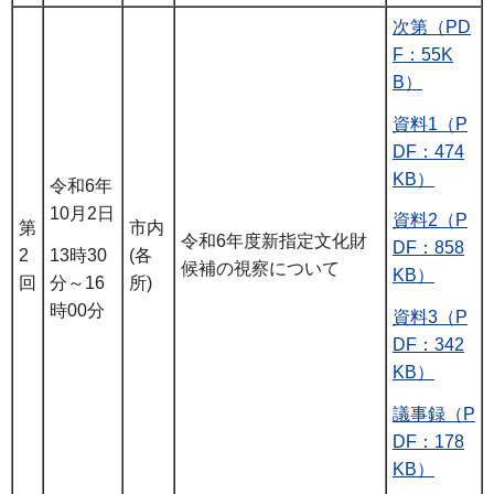
次第（PD
F：55K
B）
資料1（P
DF：474
KB）
令和6年
10月2日
資料2（P
第
市内
令和6年度新指定文化財
DF：858
13時30
2
(各
候補の視察について
KB）
分～16
回
所)
時00分
資料3（P
DF：342
KB）
議事録（P
DF：178
KB）