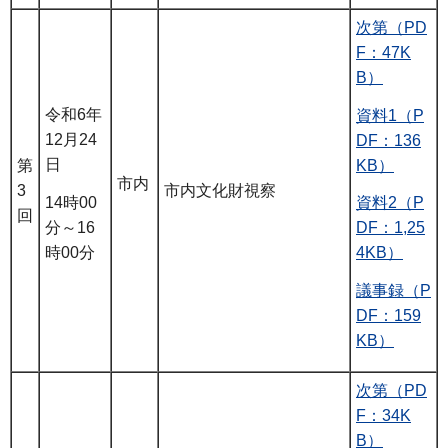
次第（PD
F：47K
B）
令和6年
資料1（P
12月24
DF：136
日
KB）
第
市内
3
市内文化財視察
14時00
資料2（P
回
分～16
DF：1,25
時00分
4KB）
議事録（P
DF：159
KB）
次第（PD
F：34K
B）