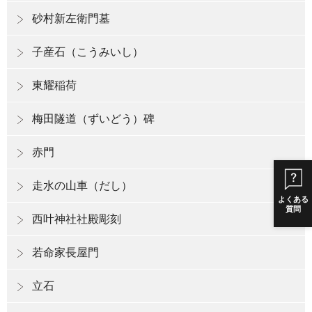
砂村新左衛門墓
子産石（こうみいし）
東耀稲荷
梅田隧道（ずいどう）碑
赤門
走水の山車（だし）
よくある
質問
西叶神社社殿彫刻
若命家長屋門
立石