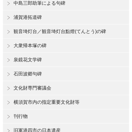
中島三郎助筆による句碑
浦賀港拓道碑
観音埼灯台／観音埼灯台點燈(てんとう)の碑
大衆帰本塚の碑
泉鏡花文学碑
石田波郷句碑
文化財専門審議会
横須賀市内の指定重要文化財等
刊行物
旧軍港四市の日本遺産