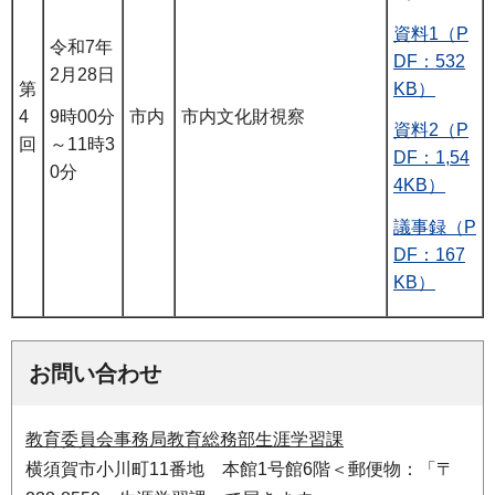
資料1（P
令和7年
DF：532
2月28日
KB）
第
9時00分
4
市内
市内文化財視察
資料2（P
～11時3
回
DF：1,54
0分
4KB）
議事録（P
DF：167
KB）
お問い合わせ
教育委員会事務局教育総務部生涯学習課
横須賀市小川町11番地 本館1号館6階＜郵便物：「〒