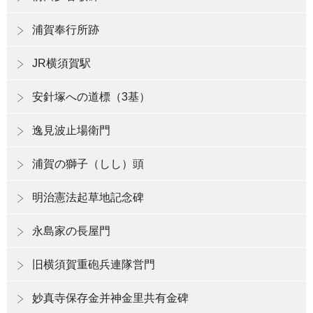
浦賀奉行所跡
JR横須賀駅
安針塚への道標（3基）
逸見波止場衛門
浦賀の獅子（しし）頭
明治憲法起草地記念碑
永島家の長屋門
旧横須賀重砲兵連隊営門
妙真寺保存金并神金里共有金碑