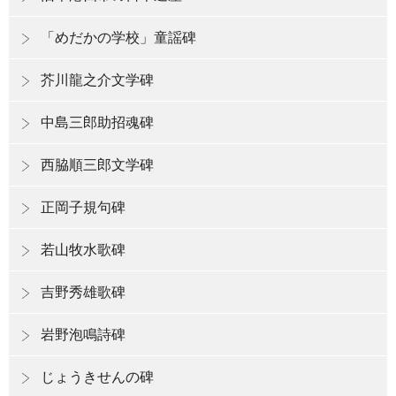
「めだかの学校」童謡碑
芥川龍之介文学碑
中島三郎助招魂碑
西脇順三郎文学碑
正岡子規句碑
若山牧水歌碑
吉野秀雄歌碑
岩野泡鳴詩碑
じょうきせんの碑