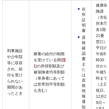
健康保
在
険課
所
（市役
証
所本庁
明
舎1階
書
21番
資
窓口）
格
平日の
確
刑事施設
認
療養の給付の制限
午前8
や少年院
書
を受けている間(
注
時30
等に収容
ま
1
)の所得割額及び
分から
され、給
た
被保険者均等割額
午後5
は
付を受け
（単身者にあって
時まで
資
られない
は世帯別平等割額
（土日
格
期間があ
も含む）
祝日、
情
ったとき
報
12月2
通
9日～
知
1月3