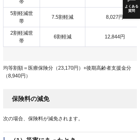
帯
よくある
質問
5割軽減世
7.5割軽減
8,027円
帯
2割軽減世
6割軽減
12,844円
帯
均等割額＝医療保険分（23,170円）+後期高齢者支援金分
（8,940円）
保険料の減免
次の場合、保険料が減免されます。