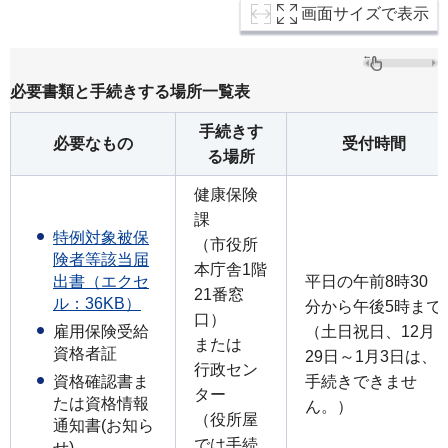
画面サイズで表示
必要書類と手続きする場所一覧表
手続きす
必要なもの
受付時間
る場所
健康保険
課
特例対象被保
（市役所
険者等該当届
本庁舎1階
出書（エクセ
平日の午前8時30
21番窓
ル：36KB）
分から午後5時まで
口）
雇用保険受給
（土日祝日、12月
または
資格者証
29日～1月3日は、
行政セン
資格確認書ま
手続きできませ
ター
たは資格情報
ん。）
（役所屋
通知書(お知ら
では手続
せ)