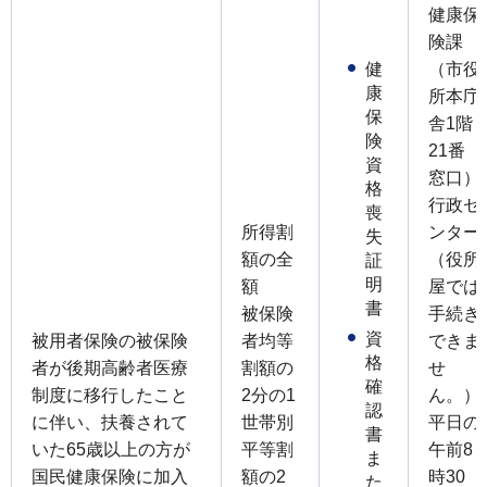
健康保
険課
（市役
健
康
所本庁
保
舎1階
険
21番
資
窓口）
格
行政セ
喪
所得割
ンター
失
額の全
（役所
証
明
額
屋では
書
被保険
手続き
資
被用者保険の被保険
者均等
できま
格
者が後期高齢者医療
割額の
せ
確
制度に移行したこと
2分の1
ん。）
認
に伴い、扶養されて
世帯別
平日の
書
いた65歳以上の方が
平等割
午前8
ま
国民健康保険に加入
額の2
時30
た