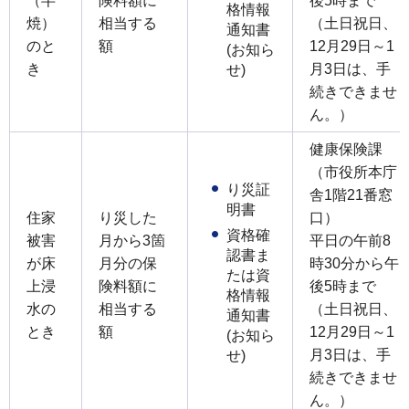
（半
険料額に
後5時まで
格情報
焼）
相当する
（土日祝日、
通知書
のと
額
12月29日～1
(お知ら
き
月3日は、手
せ)
続きできませ
ん。）
健康保険課
（市役所本庁
り災証
舎1階21番窓
明書
住家
り災した
口）
資格確
被害
月から3箇
平日の午前8
認書ま
が床
月分の保
時30分から午
たは資
上浸
険料額に
後5時まで
格情報
水の
相当する
（土日祝日、
通知書
とき
額
12月29日～1
(お知ら
月3日は、手
せ)
続きできませ
ん。）