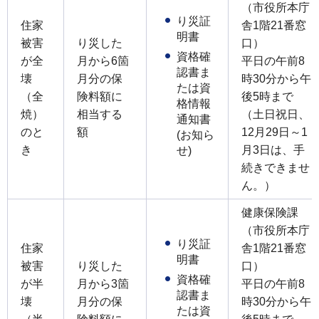
（市役所本庁
り災証
住家
舎1階21番窓
明書
被害
り災した
口）
資格確
が全
月から6箇
平日の午前8
認書ま
壊
月分の保
時30分から午
たは資
（全
険料額に
後5時まで
格情報
焼）
相当する
（土日祝日、
通知書
のと
額
12月29日～1
(お知ら
き
月3日は、手
せ)
続きできませ
ん。）
健康保険課
（市役所本庁
り災証
住家
舎1階21番窓
明書
被害
り災した
口）
資格確
が半
月から3箇
平日の午前8
認書ま
壊
月分の保
時30分から午
たは資