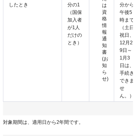
したとき
分の1
分から
は
資
（国保
午後5
格
加入者
時まで
情
が1人
（土日
報
だけの
祝日、
通
とき）
12月2
知
9日～
書
1月3
(お
日は、
知
ら
手続き
せ)
できま
せ
ん。）
対象期間は、適用日から2年間です。