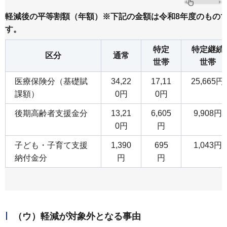
軽減後の平等割額（年額）※下記の金額は令和8年度のもの
す。
特定
特定継続
区分
通常
世帯
世帯
医療保険分（基礎賦
34,22
17,11
25,665円
課額）
0円
0円
後期高齢者支援金分
13,21
6,605
9,908円
0円
円
子ども・子育て支援
1,390
695
1,043円
納付金分
円
円
（ウ）軽減が対象外となる事由