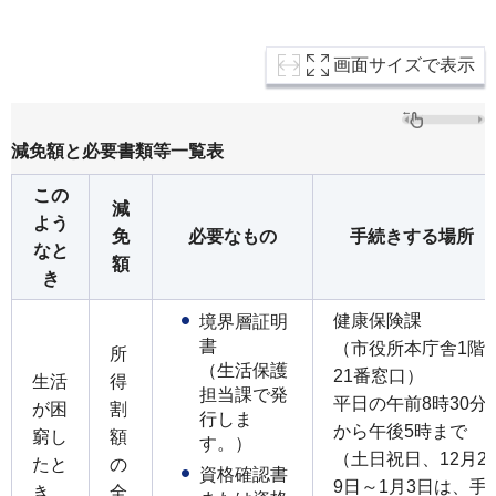
画面サイズで表示
減免額と必要書類等一覧表
この
減
よう
免
必要なもの
手続きする場所
なと
額
き
健康保険課
境界層証明
書
（市役所本庁舎1階
所
（生活保護
21番窓口）
生活
得
担当課で発
平日の午前8時30分
が困
割
行しま
から午後5時まで
窮し
額
す。）
（土日祝日、12月2
たと
の
資格確認書
9日～1月3日は、手
き
全